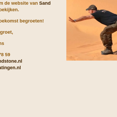
 om de website van
Sand
bekijken.
 toekomst begroeten!
 groet,
ns
78 59
dstone.nl
tingen.nl